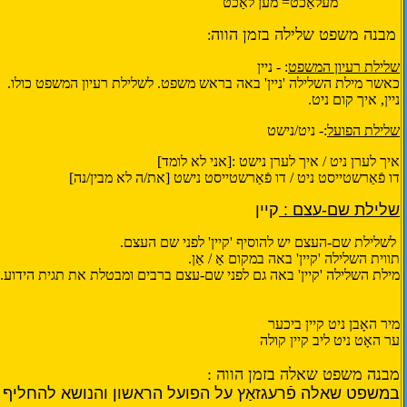
מעלאַכט= מען לאַכט
מבנה משפט שלילה בזמן הווה
:
שלילת רעיון המשפט
: - ניין
כאשר מילת השלילה 'ניין' באה בראש משפט. לשלילת רעיון המשפט כולו.
ניין, איך קום ניט.
שלילת הפועל
:- ניט/נישט
איך לערן ניט / איך לערן נישט :[אני לא לומד]
דו פֿאַרשטייסט ניט / דו פֿאַרשטייסט נישט [את/ה לא מבין/נה]
שלילת שם-עצם :
קיין
לשלילת שם-העצם יש להוסיף 'קיין' לפני שם העצם.
תווית השלילה 'קיין' באה במקום אַ / אַן.
מילת השלילה 'קיין' באה גם לפני שם-עצם ברבים ומבטלת את תגית הידוע.
מיר האָבן ניט קיין ביכער
ער האָט ניט ליב קיין קולה
מבנה משפט שאלה בזמן הווה :
במשפט שאלה פֿרעגזאַץ על הפועל הראשון והנושא להחליף 