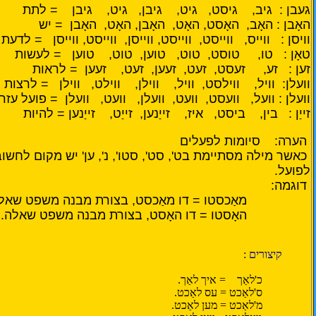
געבן : גיב, גיסט, גיט, גיבן, גיט, גיבן = לתת
האָבן : האָב, האָסט, האָט, האָבן, האָט, האָבן = יש
וויסן : ווייס, ווייסט, ווייסט, ווייסן, ווייסט, ווייסן = לדעת
טאָן : טו, טוסט, טוט, טוען, טוט, טוען = לעשות
זען : זע, זעסט, זעט, זעען, זעט, זעען = לראות
וועלן: וויל, ווילסט, וויל, ווילן, ווילט, ווילן = לרצות
וועלן : וועל, וועסט, וועט, וועלן, וועט, וועלן = פועל עזר
זייַן : בין, ביסט, איז, זייַנען, זייַט, זייַנען = להיות
הערה: סיומות לפעלים
כאשר מילה מסתיימת בט', סט', סטו', נ', ען' יש מקום לחש
לפועל.
דוגמה:
מאַכסטו = דו מאַכסט, בצורת מבנה משפט שאלה. 
האָסטו = דו האָסט, בצורת מבנה משפט שאלה. [היֵ
קיצורים
:
כ'לאַך = איך לאַך.
ס'לאַכט = עס לאַכט.
מ'לאַכט = מען לאַכט.