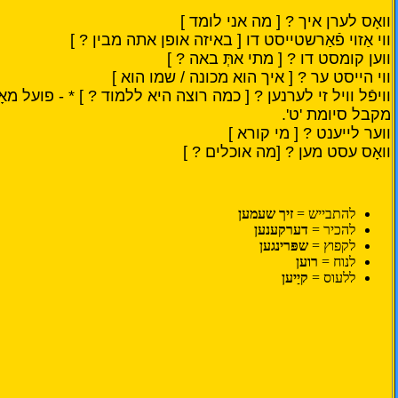
וואָס לערן איך ?
[ מה אני לומד ]
ווי אַזוי פֿאַרשטייסט דו [ באיזה אופן אתה מבין ? ]
ווען קומסט דו ? [ מתי אתְּ באה ? ]
ווי הייסט ער ? [ איך הוא מכונה / שמו הוא ]
ווי
פֿ
ל וויל זי לערנען ? [ כמה רוצה היא ללמוד ? ] * - פועל מא
מקבל סיומת 'ט'.
ווער לייענט ? [ מי קורא ]
וואָס עסט מען ? [מה אוכלים ? ]
להתבייש =
זיך שעמען
להכיר =
דערקענען
לקפוץ =
שפּרינגען
לנוח =
רוען
ללעוס =
קיַיען