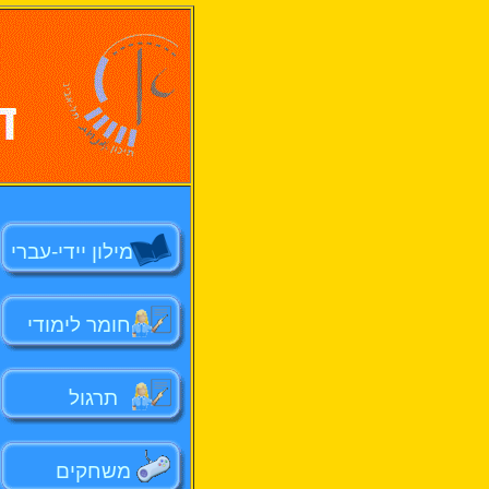
מילון יידי-עברי
חומר לימודי
תרגול
משחקים