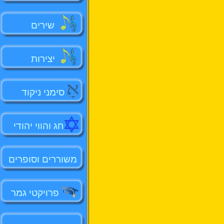
שירים
יצירות
סימני ניקוד
חג והווי יהודי
משוררים וסופרים
פרויקטי גמר