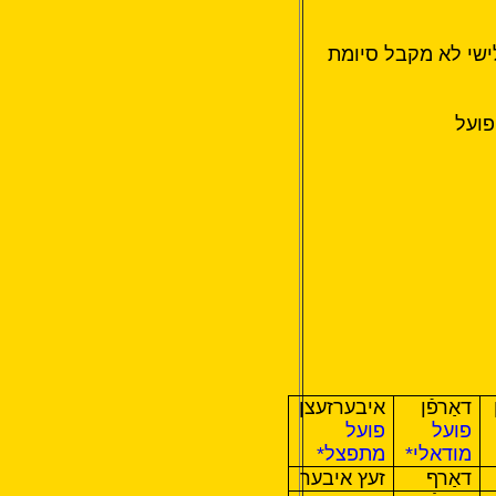
שלישי לא מקבל סיומת
פועל
דאַרפֿן
איבערזעצן
פועל
פועל
מודאלי*
מתפצל*
דאַרף
זעץ איבער