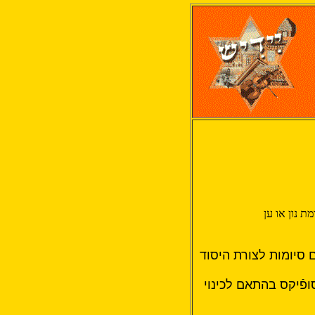
מת נון או ען
ם סיומות לצורת היסוד
ופֿיקס בהתאם לכינוי