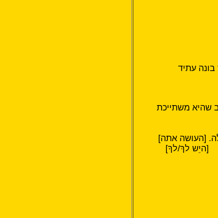
 בונה עתיד
וב שהיא משתייכת
[העושה אתה]
ש לךְ/לךָ]