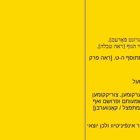
גרונט פֿאָרעם].
 הגוף [ראה טבלה].
 תתוסף ה-ט. [ראה פרק
ועל
בערקומען, צוריקקומען
מעותם ופרושם ואף
פצל / קאָנווערבן]
פֿיניטיוו ולכן יוצאי