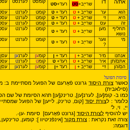
את/ה
דו
קומסט
לערנסט
עסט
שרייַב
+
סט
רעד+
סט
הוא
ער
שרייַב +
ט
רעד +
ט
קומט
לערנט
עסט
היא
זי
שרייַב +
ט
רעד +
ט
קומט
לערנט
עסט
זה
עס
שרייַב +
ט
רעד +
ט
קומט
לערנט
עסט
תחליף
מען
קומט
לערנט
עסט
שרייַב +
ט
רעד +
ט
נושא
מי
ווער
קומט
לערנט
עסט
שרייַב +
ט
רעד +
ט
?
אנחנו
מיר
שרייַב +
ן
רעד +
ן
קומ
ען
לערנ
ען
עסן
אתם/תן
איר
שרייַב +
ט
רעד+
ט
קומ
ט
לערנ
ט
עסט
הם/הן
זיי
שרייַב +
ן
רעד +
ן
קומ
ען
לערנ
ען
עסן
סיומת הפועל
כאשר
צורת היסוד
גרונט פֿאָרעם של הפועל מסתיימת ב:
מ, 
(סילאבית)
כמו ב- קומ[ען], לערנ[ען], טרינק[ען] תהא הסיומת של שם הפוע
כלומר : ל
צורת יסוד
[קום, טרינק, לייען] של הפועל שמסתיימת ב:
ייַ,
וי,
ל'
יש להוסיף
לצורת היסוד
[גרונט פֿאָרעם] סיומת -ען-.
צורה זאת נקראת :
צורת מקור
[אינפֿניטיוו ]: קומען, טרינקען,
דוגמה: