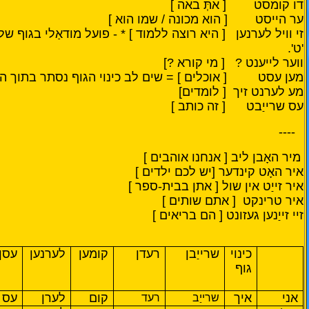
דו קומסט [ אתְּ באה ]
ער הייסט [ הוא מכונה / שמו הוא ]
זי וויל לערנען [ היא רוצה ללמוד ] * - פועל מודאַלי בגוף 
'ט'.
ווער לייענט ? [ מי קורא ?]
מען עסט [ אוכלים ] = שים לב כינוי הגוף נסתר בתוך ה
מע לערנט זיך [ לומדים]
עס שרייַבט [ זה כותב ]
----
מיר האָבן ליב [ אנחנו אוהבים ]
איר האָט קינדער [יש לכם ילדים ]
איר זייַט אין שול [ אתן בבית-ספר ]
איר טרינקט [ אתם שותים ]
זיי זייַנען געזונט [ הם בריאים ]
כינוי
שרייַבן
רעדן
קומען
לערנען
עסן
גוף
אני
איך
קום
לערן
עס
שרייַב
רעד