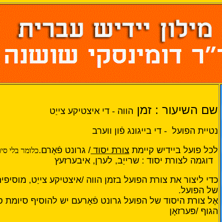
שם השיעור : זמן
הווה - די איצטיקע צייַט
נטיית הפועל - די בייגונג פֿון ווערב
לכל פועל ביידיש קיימת
צורת יסוד
/ גרונט פֿאָרם.
כלומר בלי סיו
דוגמה לצורת יסוד : שרייַב, לערן, איבערזעץ
כדי ליצור את צורת הפועל בזמן הווה /איצטיקע צייַט, מוסיפי
של הפועל.
אֶל צורת היסוד של הפועל גרונט פֿאָרעם יש להוסיף סיומת ס
הגוף /פּערזאָן