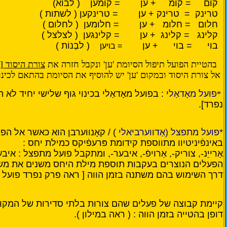
קום = קומ + ען = קומען ( לבוא)
טרינק = טרינק + ען = טרינקען ( לשתות )
חלום = חלומ + ען = חלומען ( לחלום )
קלינג = קלינג + ען = קלינגען ( לצלצל )
בוי = בוי + ען
( לבְנוֹת )
= בויען
בהטיית הפועל תיפול הסיומת 'ען' ונקבל חזרה את
צורת היסוד
[
אל צורת היסוד ובמקום 'ען' יש להוסיף את הסיומת בהתאם לכינוי
פועל מאָדאַלי
: בפועל מאָדאַלי בכינוי גוף שלישי יחיד לא
*
נפרד].
*פועל מתפצל (אַדווערביאלי
) / קאָנווערבן הוא כאשר אל הפ
באינפֿיניטיוו מתווספת קידומת פּרעפֿיקס כמילת יחס :
אַרייַנ-, צוריק-, אַרויפֿ-, איבער-, ומתקבל פועל מתפצל : אי
הפעלים הנוצרים בעקבות תוספת מילת היחס משנים את מש
דרך השימוש בהם משתנה בזמן הווה [ ראה פרק נפרד פועל מת
קיימת קבוצה של פעלים שהם צורות בלתי סדירות של המקור אינ
דופן בהטייה בזמן הווה : ( ראה במילון ).