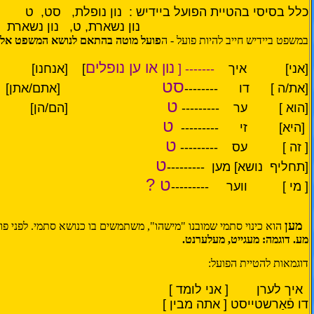
כלל בסיסי בהטיית הפועל ביידיש : נון נופלת,
סט, ט
נון נשארת, ט,
נון נשארת
במשפט ביידיש חייב להיות פועל - ה
פו
על מוטה בהתאם לנושא המשפט אליו
נון או ען נופלים
[אני]
איך
------- [
] [אנחנו] מיר
סט
[את/ה ]
דו --------
[אתם/אתן] איר --
ט
[הוא ]
ער ---------
[הם/הן] זיי ---
ט
[היא]
זי ---------
ט
[ זה ]
עס ---------
ט
[תחליף
נושא] מען ---------
ט ?
[ מי ]
ווער ---------
מען
הוא כינוי סתמי שמובנו "מישהו", משתמשים בו כנושא סתמי. לפני 
מע. דוגמה: מעגייט, מעלערנט.
דוגמאות להטיית הפועל:
איך לערן
[ אני לומד ]
דו פֿאַרשטייסט [ אתה מבין ]