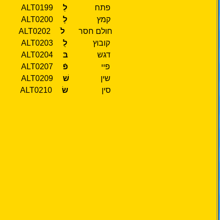
פתח
לַ
ALT0199
קמץ
לָ
ALT0200
חולם חסר
לֹ
ALT0202
קובוץ
לֻ
ALT0203
דגש
בּ
ALT0204
פיי
פֿ
ALT0207
שין
שׁ
ALT0209
סין
שׂ
ALT0210