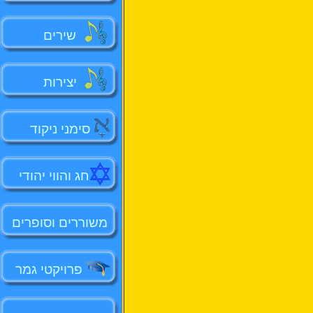
שירים
יצירות
סימני ניקוד
חג והווי יהודי
משוררים וסופרים
פרויקטי גמר