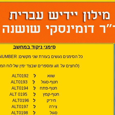
סימני ניקוד במחשב
כל הסימנים נעשים בעזרת שני מקשים:
 NUMBER
(לוחצים על
alt
ומספרים שבצד ימין של לוח המ
שווא
לְ
ALT0192
חטף-סגול
לֱ
ALT0193
חטף-פתח
לֲ
ALT0194
חטף-קמץ
לֳ
ALT 0195
חיריק
לִ
ALT0196
צירה
לֵ
ALT0197
סגול
לֶ
ALT0198