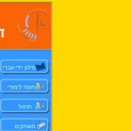
מילון יידי-עברי
חומר לימודי
תרגול
משחקים