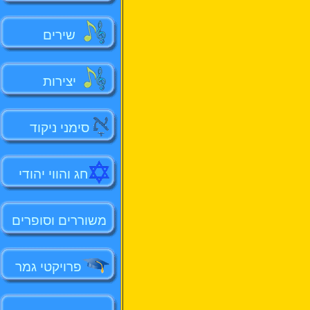
שירים
יצירות
סימני ניקוד
חג והווי יהודי
משוררים וסופרים
פרויקטי גמר