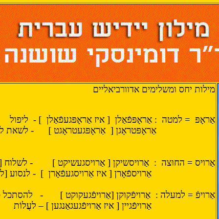
מילות יחס ומשלימים אדוורביאליים
אַראָפּ
= למטה
: אַראָפּפֿאַלן
[ איז אַראָפּגעפֿאַלן
] -
ליפול
אַראָפּטראָגן [
אַראָפּגעטראָגט ]
- לשאת ל
אַרויס = החוּצה
:
אַרויסשיקן [ אַרויסגעשיקט ]
- לשלוח [
אַרויספֿאָרן [ איז אַרויסגעפֿאָרן
]
- לנסוע [
אַרויפֿ = למעלה :
אַרויפֿקוקן [אַרויפֿגעקוקט ]
-
להסתכל כ
אַרויפֿגיין [ איז אַרויפֿגעגאַנגען ] – לעֲלוֹת