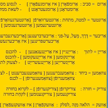
אַרום
= סביב :
אַרומפֿאָרן [ איז אַרומגעפֿאָרן ]
-
לנסוע מסב
אַרומטראָגן [ אַרומגעטראָגט ]
- לשאת ממק
אַרונטער = למטה, מתחת : אַרונטערוואַרפֿן
[אַרונטערגעוואָרפֿ
אַרונטערנעמען [ אַרונטערגענומען ]
אַריבער = דֶּרֶךְ, מֵעַל, עַל-פני : אַריבערברענגען [אַריבערגעברע
אַריבערשפּרינגען [ איז אַריבערגעשפ
אַרייַן = לתוך
: אַרייַנגיין [ איז אַרייַנגעגאַנגען ]
-
להכנס
אַרייַנקומען [ איז אַרייַנגעקומען ] - להכנס
אַרייַנשרייַען [ אַרייַנגעשרייַט ]
- לצעוק לתו
צוזאַמען = ביחד
: צוזאַמענברענגען [ צוזאַמענגעברענגט ] - ל
צוזאַמענרופֿן [צוזאַמענגערופֿן ] – לכנס
צוריק = חזרה :
צוריקרופֿן [צוריקגערופֿן ] – לקרוא בחזרה
צוריקנעמען [ צוריקגענומען ] לקחַת בחזרה
אַוועק =
הלאה מִזֶה ,לסלק
:
אַוועקפֿאָרן [ איז אַוועקגעפֿאָרן ]