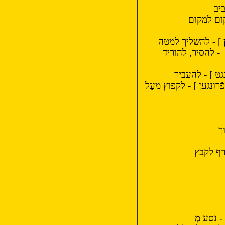
יב
ום למקום
ן ] - להשליך למטה
- להסיר, להוריד
נגט ] - להעביר
ֿרונגען ] - לקפוץ מעַל
ך
צרף לקבץ
 - נסע מְ