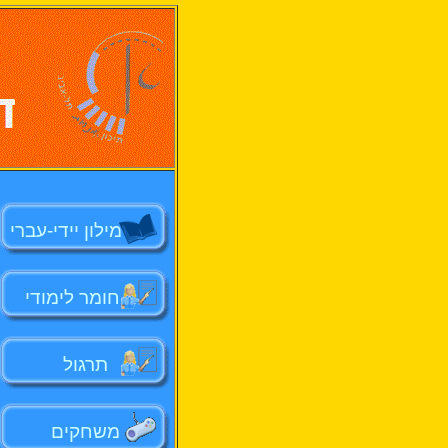
מילון יידי-עברי
חומר לימודי
תרגול
משחקים