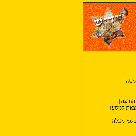
מטה
החוצה]
לצאת למסע]
לפי מעלה