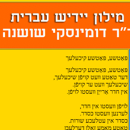
פּאַטשע, פּאַטשע
קיכעלעך
פּאַטשע, פּאַטשע
קיכעלעך
דער טאַטע וועט קויפֿן שיכעלעך,
שיכעלעך וועט ער קויפֿן.
אין חדר אַרייַן וועסטו לויפֿן.
לויפֿן וועסטו אין חדר,
לערנען וועסטו כּסדר.
כּסדר אין עטלעכע שורות.
טאַטע מאַמע זאָלן דערלעבן