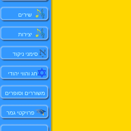
שירים
יצירות
סימני ניקוד
חג והווי יהודי
משוררים וסופרים
פרויקטי גמר