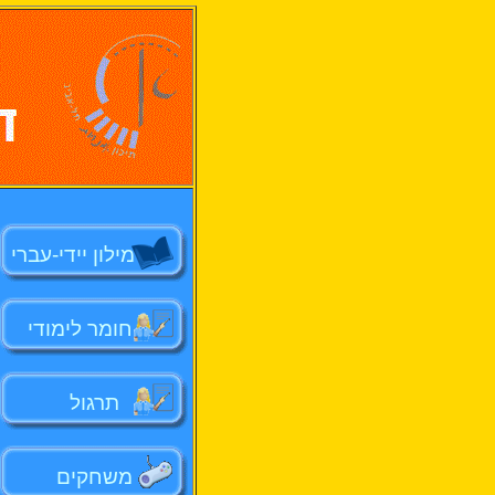
מילון יידי-עברי
חומר לימודי
תרגול
משחקים