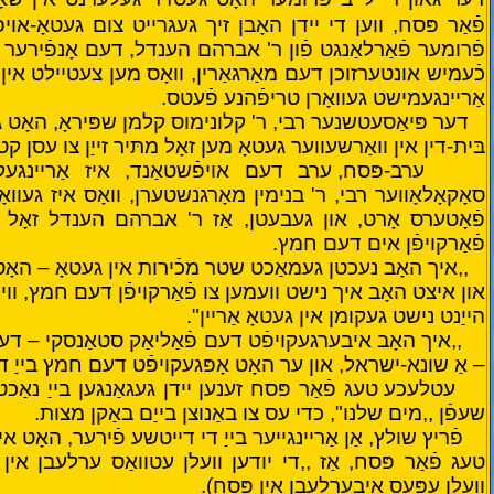
פֿאַר פּסח, ווען די יידן האָבן זיך געגרייט צום געטאָ-אוי
פֿרומער פֿאַרלאַנגט פֿון ר' אברהם הענדל, דעם אָנפֿירער פֿו
כֿעמיש אונטערזוכן דעם מאַרגאַרין, וואָס מען צעטיילט אין 
אַריינגעמישט געוואָרן טריפֿהנע פֿעטס.
דער פּיאַסעטשנער רבי, ר' קלונימוס קלמן שפּיראָ, האָט 
בּית-דין אין וואַרשעווער געטאָ מען זאָל מתּיר זייַן צו עסן קט
ערב-פּסח, ערב דעם אויפֿשטאַנד, איז אַריינגע
סאָקאָלאָווער רבי, ר' בנימין מאָרגנשטערן, וואָס איז געוואָר
פֿאָטערס אָרט, און געבעטן, אַז ר' אברהם הענדל זאָל אי
פֿאַרקויפֿן אים דעם חמץ.
,,איך האָב נעכטן געמאַכט שטר מכֿירות אין געטאָ – האָט
און איצט האָב איך נישט וועמען צו פֿאַרקויפֿן דעם חמץ, ווייַל
הייַנט נישט געקומן אין געטאָ אַריין".
,,איך האָב איבערגעקויפֿט דעם פֿאַליאַק סטאַנסקי – 
– אַ שונא-ישראל, און ער האָט אָפּגעקויפֿט דעם חמץ בייַ ד
עטלעכע טעג פֿאַר פּסח זענען יידן געגאַנגען בייַ נאַכט
שעפֿן ,,מים שלנו", כדי עס צו באַנוצן בייַם באַקן מצות.
פֿריץ שולץ, אַן אַריינגייער בייַ די דייטשע פֿירער, האָ
טעג פֿאַר פּסח, אַז ,,די יודען וועלן עטוואַס ערלעבן אין 
וועלן עפּעס איבערלעבן אין פּסח).