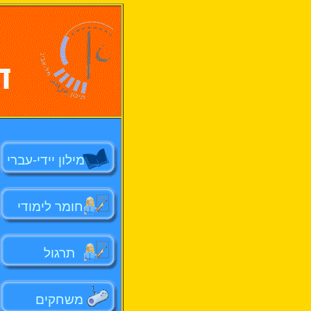
מילון יידי-עברי
חומר לימודי
תרגול
משחקים