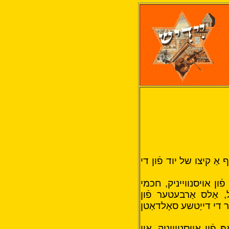
ף אַ קיצו של יוד פֿון די
ון אויסנווייניק, חכמי
, אַלס אַרבעטער פֿון
ר די דייַטשע סאָלדאַטן
ֿון אויסנווייניק,
און