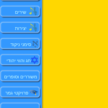
שירים
יצירות
סימני ניקוד
חג והווי יהודי
משוררים וסופרים
פרויקטי גמר