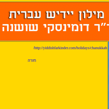
http://yiddishfarkinder.com/holidays/chanukkah/
חזרה