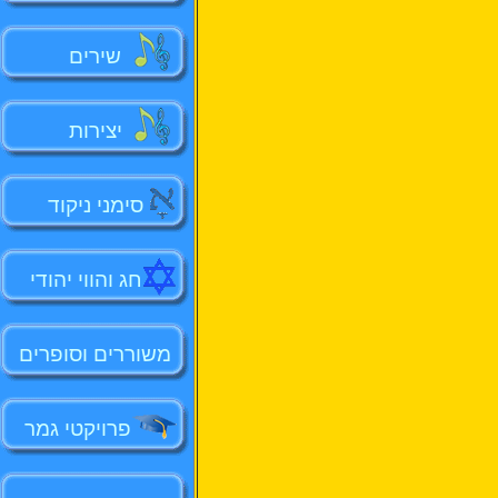
שירים
יצירות
סימני ניקוד
חג והווי יהודי
משוררים וסופרים
פרויקטי גמר