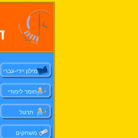
מילון יידי-עברי
חומר לימודי
תרגול
משחקים