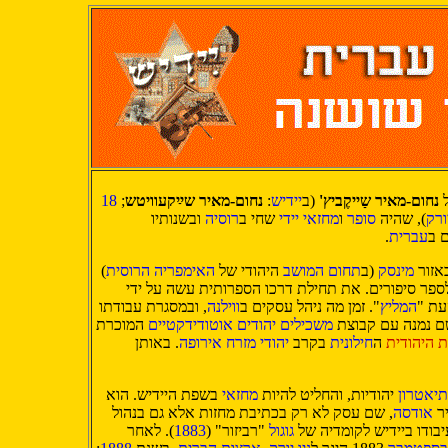
נחום-מאיר שַייקֶביץ'
(ב
יידיש
:
נחום-מאיר שײַקעוויטש
;
18
יורק
), שהיה
סופר
ו
מחזאי
יידי
שחי ב
רוסיה
ובשנותיו
ם ב
עברית
.
באזור
מינסק
(ב
תחום המושב
היהודי של
האימפריה הרוסית
)
 לספר סיפורים. את תחילת דרכו הספרותית עשה על ידי
עת "
המליץ
". זמן מה ניהל עסקים ב
ווילנה
, ובמסגרת עבודתו
ם נמנה עם קבוצת
משכילים
יהודים
אוטודידקטיים
המוכרת
 היהודית
ה
חילונית
בקרב
יהודי מזרח אירופה
. באותן
תיאטרון
יהודיות, והחליט להיות
מחזאי
בשפת היידיש. הוא
ר
אודסה
, שם עסק לא רק בכתיבת מחזות אלא גם בנהול
יבודו ביידיש לקומדיה של
גוגול
"רביזור" (
1883
). לאחר