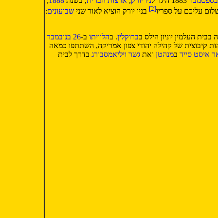
1883 היגר ל
ניו יורק
,
ארצות הברית
, בשנת
1888
;
[2]
לום עליכם על ספריו
בניו יורק הוציא לאור שני
שבועונים
:
 בבית העלמין יוניון הילס ב
ברוקלין
. ב
הלוויתו
ב-
26 בנובמבר
ת קיבוצית של קהילה יהודי צפון אמריקה, השתתפו כמאה
ר איסט סייד
ב
מנהטן
ואת
גשר ויליאמסבורג
בדרך לבית