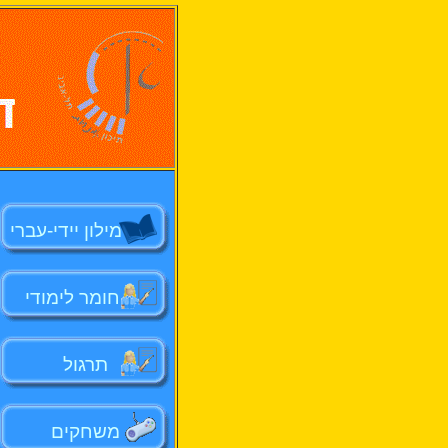
מילון יידי-עברי
חומר לימודי
תרגול
משחקים