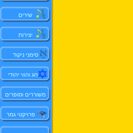
שירים
יצירות
סימני ניקוד
חג והווי יהודי
משוררים וסופרים
פרויקטי גמר