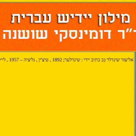
אליעזר
שינדלר (ב כתיב יידי :
שינדלער
; 1892 , טיצ'ין , גליציה – 1957 , לייקווד , ניו ג'רזי ), סופר יידי.