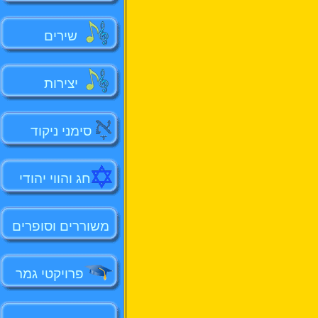
שירים
יצירות
סימני ניקוד
חג והווי יהודי
משוררים וסופרים
פרויקטי גמר