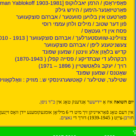
פּאַפּיראָסן / הרמן יאבלוקופ [Herman Yablokoff 1903-1981 ]
פּאַרטיזאַנער-הימען / הירש גילק
פּאָרטעט אין בלויען סוועטער / אברהם סוצקעווער
פֿון דער שטוב / מילים ולחן עממי רוסי
פסח אין די געטאָס /
צווילינג-שוועסטערלעך / אברהם סוצקעווער [ 1913 - 2010 ]
צעשניטענע ליפּן / אברהם סוצקעווער
קדיש בלאָזן אַלע ווינטן / שמעון שפּונד
רבקהלע די שבתדיקע / פסייה קפלן ( 1870-1943)
רויך / יעקב גלאַטשטיין ( 1896 – 1971)
שאָטנס / שמעון שפּונד
שטילער, שטילער / קאַטשערגינסקי ש.: מוזיק : װאָלקאָװיס
יום השואה
איז אַ
יידישע
ר אַנדענק טאָג אין
כ"ד ניסן
.
אין דעם טאָג פֿאַראייניקן זיך מיט די 6 מיליאָן אומגעקומענע 
ח
ורבן
-צייַט ( 1939-1945) דורך די
נאצים
.
י