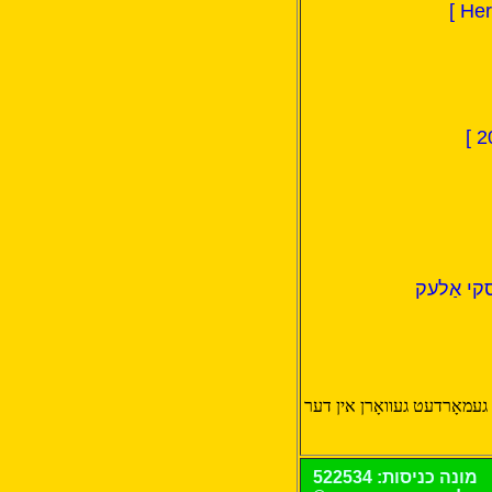
קי אַלעק
יידן וואָס זייַנען געמאָרדעט געוואָרן אין דער
מונה כניסות:
522534