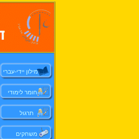
מילון יידי-עברי
חומר לימודי
תרגול
משחקים