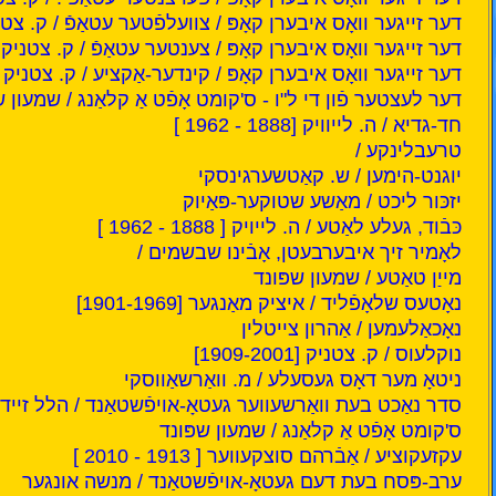
דער זייגער וואָס איבערן קאָפּ / צוועלפֿטער עטאַפֿ / ק. צטניק [-2001
דער זייגער וואָס איבערן קאָפּ / צענטער עטאַפֿ / ק. צטניק [1909-2001
דער זייגער וואָס איבערן קאָפּ / קינדער-אַקציע / ק. צטניק [1909-2001
דער לעצטער פֿון די ל"ו - ס'קומט אָפֿט אַ קלאַנג / שמעון ש
חד-גדיא / ה. לייוויק [1888 - 1962 ]
טרעבלינקע /
יוגנט-הימען / ש. קאַטשערגינסקי
יזכּור ליכט / מאַשע שטוקער-פּאַיוק
כּבֿוד, געלע לאַטע / ה. לייויק [ 1888 - 1962 ]
לאָמיר זיך איבערבעטן, אָבֿינו שבשמים /
מייַן טאַטע / שמעון שפּונד
נאָטעס שלאָפֿליד / איציק מאַנגער [1901-1969]
נאָכאַלעמען / אַהרון צייטלין
נוקלעוס / ק. צטניק [1909-2001]
ניטאָ מער דאָס געסעלע / מ. וואַרשאַווסקי
סדר נאַכט בעת וואַרשעווער געטאָ-אויפֿשטאַנד / הלל זיידמ
ס'קומט אָפֿט אַ קלאַנג / שמעון שפּונד
עקזעקוציע / אַבֿרהם סוצקעווער [ 1913 - 2010 ]
ערב-פּסח בעת דעם געטאָ-אויפֿשטאַנד / מנשה אונגער