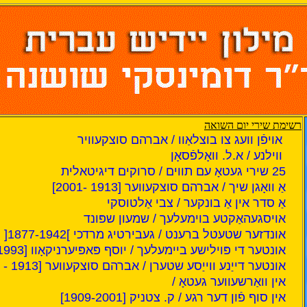
רשימת שירי יום השואה
אויפֿן וועג צו בוצלאַוו / אברהם סוצקעוויר
ווילנע / א.ל. וואָלפֿסאָן
25 שירי געטאָ עם תווים / סרוקים דיגיטאלית
אַ וואָגן שיך / אברהם סוצקעווער [1913 -2001]
אַ סדר אין אַ בונקער / צבי אַלטוסקי
אויסגעהאַקטע בוימעלעך / שמעון שפּונד
אונדזער שטעטל ברענט / געבירטיג מרדכי ]1877-1942[
אונטער די פּוילישע ביימעלעך / יוסף פּאפּיערניקאָוו [1899-1993]
אונטער דייַנע ווייַסע שטערן / אברהם סוצקעווער [1913 - 2010 ]
אין וואַרשעווער געטאָ /
אין סוף פֿון דער רגע / ק. צטניק [1909-2001]