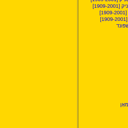
1909]
]
]
פּונד
אַן