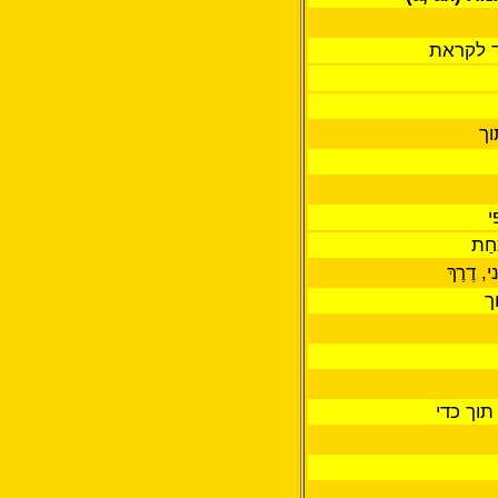
ֶד לקראת
וך
י
ַת
 דֶרֶךְ
ך
תוך כדי