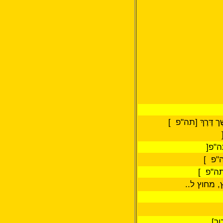
ך דֶּרֶךְ [תה"פ ]
"פ
]
"פ ]
תה"פ ]
, מחוץ ל..
ור]