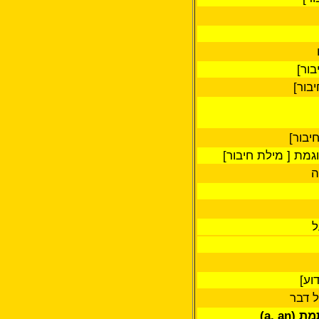
בור]
בור]
יבור
[
וגמת
]
מילת חיבור]
ה
וע]
ל דבר
מת
(a, an)