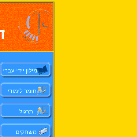
מילון יידי-עברי
חומר לימודי
תרגול
משחקים