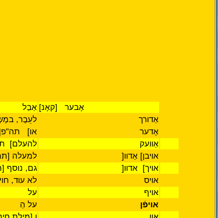
אָבער [קאָנ]
אַבַל
אַדורך
לעֵבֶר, במֶשֶ
אָדער
או
[
תה"פ
]
אַוועק
להעלם
[
תה
אויבן
[
אַדוו
]
למעלה [תה
אויך
[
אדוו
]
גם, נוסף [
אויס
לא
עוד, חוץ
אויף
על
אויפֿן
על הַ
און
וְ
[מילת חיב