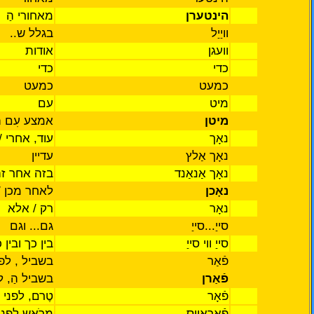
הינטערן
מאחורי
הַ
וויַיַל
בגלל
ש..
וועגן
אודות
כדי
כדי
כמעט
כמעט
מיט
עם
מיטן
אמצע
עִם ה
נאָך
עוד,
אחרי / 
נאָך
אַלץ
עדיין
נאָך
אַנאַנד
בזה
אחר ז
נאָכן
לאחר
מכן 
נאָר
רק /
אלא
סייַ...סייַ
גם...
וגם
סייַ
ווי סייַ
בין
כך ובין 
פֿאַר
בשביל
,
לפנ
פֿאַרן
בשביל הַ, לפ
פֿאָר
טֶרם, לפני
פֿאָראויס
מרֹאש לְפני