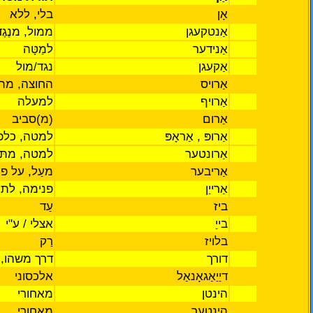
אָן
בלי,
ללא
אַנטקעגן
ממול, מנֶג
אַנידער
למַטָּה
אַקעגן
נגד/מול
אַרויס
החוצה, מת
אַרויף
למעלה
אַרום
)
מ)סביב
אַרופּ , אַראָפּ
למטה, כלפ
אַרונטער
למטה, מתּח
אַריבער
מעַל,
על פני,
אַרייַן
פנימה, לתו
ביז
עַד
בייַ
אצלי
/
ע"י
בלויז
רַק
דורך
דרך
משהו, 
דיַיַאַגאָנאַל
אלכסוני
הינטן
מאחורי
הינטער
מאחורי