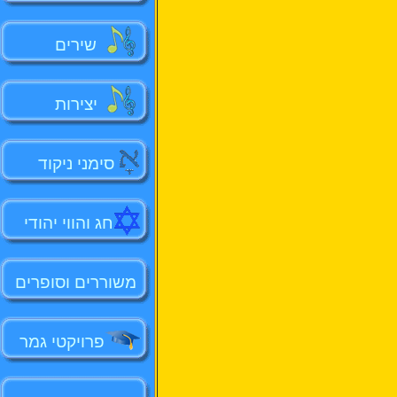
שירים
יצירות
סימני ניקוד
חג והווי יהודי
משוררים וסופרים
פרויקטי גמר