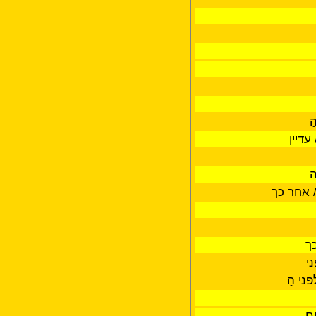
ַ
עדיין
ה
/ אחר כך
כך
י
ני הַ
ם