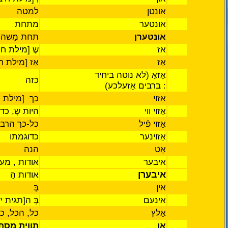
אונטן
למטה
אונטער
מתחת
אונטערן
תחת
מַשהו
אז
שֶ
[מילת חי
אַז
אַז
[מילת חי
אַזאַ (ׁלא נוטה ביחיד
כזה
: ברבים אַזעלכע)
אַזוי
כך
]
מילת ח
אַזוי
ווי
היות
שָ, כד
אַזוי
פֿיל
כל-כך
הרב
אַזוינער
כדוגמתו
אָט
הנה
איבער
אודות
,
מעל
איבערן
אודות הַ
אין
בְּ
אינעם
בְּ
ה[תגית יד
אַלץ
כל,
הכל, כ
אַן
תווית
מסת