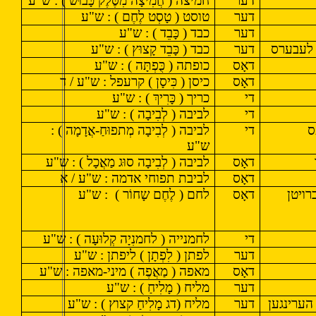
דער
חמיצה ( חֲמִיצָה מִסֶּלֶק כָּבוּשׁ ) : ש"ע
דער
טוסט ( טָסְט לֶחֶם ) : ש"ע
דער
כבד ( כָּבֵד ) : ש"ע
 לעבערס
דער
כבד ( כָּבֵד קָצוּץ ) : ש"ע
דאָס
כופתה ( כֻּפְתָּה ) : ש"ע
דאָס
כיסן ( כִּיסָן ) קרעפל : ש"ע / ד
די
כריך ( כָּרִיךְ ) : ש"ע
די
לביבה ( לְבִיבָה ) : ש"ע
ס
די
לביבה ( לְבִיבָה מְתפוּחַ-אֲדָמָה ) :
ש"ע
דאָס
לביבה ( לְבִיבָה סוּג מַאֲכָל ) : ש"ע
דאָס
לביבת תפוחי אדמה : ש"ע / א
רויטן
דאָס
לחם ( לֶחֶם שָחוֹר )
: ש"ע
די
לחמנייה ( לחמנִיָה קְלוּעָה ) : ש"ע
דער
לפתן ( לִפְתָן ) ליפתן : ש"ע
דאָס
מאפה ( מַאֲפֶה ) מיני-מאפה : ש"ע
דער
מליח ( מָלִיחַ ) : ש"ע
הערינגען
דער
מליח (דג מָלִיחַ קצוץ ) : ש"ע