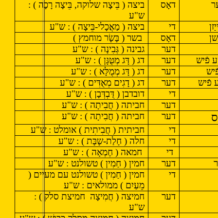
ר
דאָס
ביצה ( בֵּיצָה שלוקה, בֵּיצָה רָכָה ) :
ש"ע
זן
די
ביצה ( מַאֲכָלי-בֵּיצָה ) : ש"ע
שן
דאָס
בשר ( בָּשָׂר מוחמץ )
דער
גבינה ( גְּבִינָה ) : ש"ע
 פֿיש
דער
דג ( דָּג מְטֻּגָּן ) : ש"ע
ֿיש
דער
דג ( דָּג מְמֻלָּא ) : ש"ע
 פֿיש
דער
דג ( דָגִים מְאֻדִּים ) : ש"ע
די
דובדבן ( דֻּבְדְּבָן ) : ש"ע
דער
חביתה ( חֲבִיתָה ) : ש"ע
ס
דער
חביתה ( חֲבִיתָה ) : ש"ע
די
חביתית ( חֲבִיתִית ) אומלט : ש"ע
די
חלה ( חָלַת-שָבָּת ) : ש"ע
די
חמאה ( חֶמְאָה ) : ש"ע
ר
דער
חמין ( חַמִין ) טשולנט : ש"ע
די
חמין ( חַמִין ) טשולנט עם מעיים (
מֵעַיִם ) ממולאים : ש"ע
דער
חמיצה ( חֲמִיצָה
חמיצת סלק ) :
ש"ע