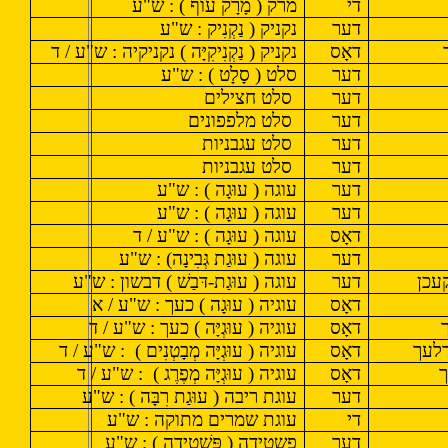
די
מרק ( מָרָק עוֹף ) : ש"ע
דער
נקניק ( נַקְנִיק : ש"ע
דאָס
נקניק ( נַקְנִיקִיָּה ) נקניקיה : ש"ע / ד
דער
סלט ( סָלָט ) : ש"ע
דער
סלט חצילים
דער
סלט מלפפונים
דער
סלט עגבניות
דער
סלט עגבניות
דער
עוגה ( עוּגָה ) : ש"ע
דער
עוגה ( עוּגָה ) : ש"ע
דאָס
עוגה ( עוּגָה ) : ש"ע / ד
דער
עוגה ( עוּגַת גְּבִינָה) : ש"ע
עכן
דער
עוגה ( עוּגַת-דּבַשׁ ) דבשון : ש"ע
דאָס
עוגיה ( עוּגָה ) כעך : ש"ע / א
דאָס
עוגיה ( עוּגְיָּה ) כעך : ש"ע / ד
דלעך
דאָס
עוגיה ( עוּגְיָּה מְבָטְנִים )
: ש"ע / ד
ך
דאָס
עוגיה ( עוּגְיָּה מְפֶרֶג )
: ש"ע / ד
דער
עוגת ריבה ( עוּגַת רִבָּה ) : ש"ע
די
עוגת שמרים מתוקה : ש"ע
דער
פשטידה ( פַּשְׁטִידָה ) : ש"ע