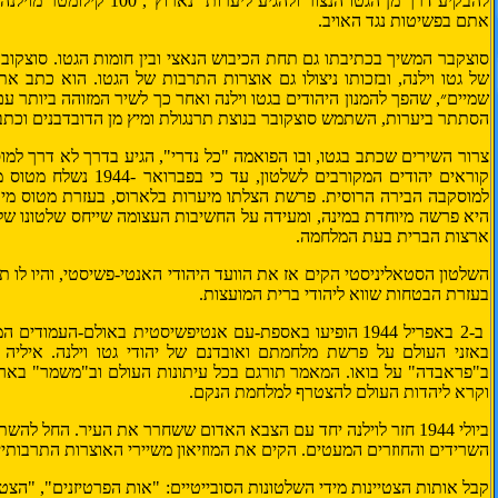
להבקיע דרך מן הגטו הנצור ולהגיע ל
אתם בפשיטות נגד האויב.
סוצקבר המשיך בכתיבתו גם תחת הכיבוש הנאצי ובין חומות הגטו. סוצקובר
של גטו וילנה, ובזכותו ניצולו גם אוצרות התרבות של הגטו. הוא כתב את 
שמיים״, שהפך להמנון היהודים בגטו וילנה ואחר כך לשיר המזוהה ביותר 
הסתתר ביערות, השתמש סוצקובר בנוצת תרנגולת ומיץ מן הדובדבנים וכתב.
צרור השירים שכתב בגטו, ובו ה
פואמה
"כל נדרי", הגיע בדרך לא דרך ל
מו
קוראים יהודים המקורבים לשלטון, עד כי בפברואר -
1944
נשלח מטוס מי
למוסקבה הבירה הרוסית. פרשת הצלתו מיערות בלארוס, בעזרת מטוס מי
היא פרשה מיוחדת במינה, ומעידה על החשיבות העצומה שייחס שלטונו ש
ארצות הברית
בעת המלחמה.
השלטון הסטאליניסטי הקים אז את
הוועד היהודי האנטי-פשיסטי
, והיו לו
בעזרת הבטחות שווא ל
יהודי ברית המועצות
.
ב-2 באפריל 1944 הופיעו באספת-עם אנטיפשיסטית באולם-העמוד
באזני העולם על פרשת מלחמתם ואובדנם של יהודי גטו וילנה. איליה 
ב"פראבדה" על בואו. המאמר תורגם בכל עיתונות העולם וב"משמר" בארץ
וקרא ליהדות העולם להצטרף למלחמת הנקם.
ביולי 1944 חזר לוילנה יחד עם הצבא האדום ששחרר את העיר. החל 
השרידים והחוזרים המעטים. הקים את המוזיאון משיירי האוצרות התרבותיים,
קבל אותות הצטיינות מידי השלטונות הסובייטיים: "אות הפרטיזנים", "הצטי