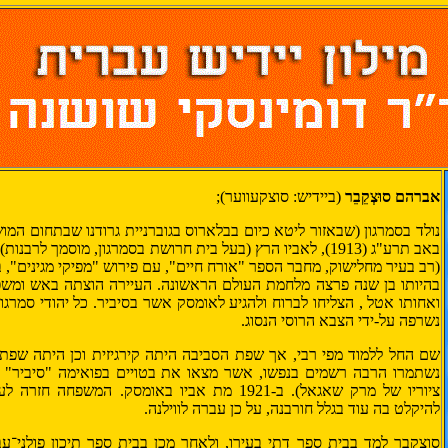
אברהם סוּצְקֵבֵר
(ב
יידיש
: סוצקעווער);
נולד בסמרגון (שבאזור ליטא כיום בבלארוס בגוברניית גרודנו שבתחום המוש
באב תרע"ג (1913), לאביו הרץ (בעל בית חרושת בסמרגון, מוסמך לרב
(רב בעיר מחלישוק, מחבר הספר "אורח חיים", עם פירוש "מפיקי מגינים", ב
בהיותו בן שנה פרצה מלחמת העולם הראשונה. העיירה הוצתה באש ומשפח
ואחותו אטל , הצליחו לברוח ולהגיע לאומסק אשר בסיביר. כל יהודי סמרגון
נשרפה על-ידי הצבא הרוסי הנסוג.
שם החל ללמוד מפי רבי, אך שפת הסביבה היתה קירגיזית וכן היתה שפת 
נשתמרו הרבה רשמים בנפשו, אשר מצאו את בטויים בפואימה "סיביר" הע
ציוריו של מרק שאגאל). ב-1921 מת אביו באומסק. המשפ
להיקלט בה עוד בגלל חורבנה, על כן עברה לווילנה.
סוצקבר למד בבית ספר דתי בעירו, ולאחר מכן בבית ספר תיכון פולני־עב