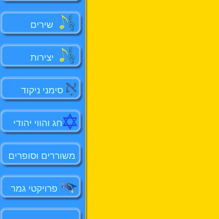
שירים
יצירות
סימני ניקוד
חג והווי יהודי
משוררים וסופרים
פרויקטי גמר