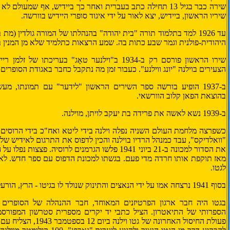
שירה כבר בגיל 13 תחילה כתב ב
עברית
ואחר כך ב
יידיש
, אף שמעולם לא ל
שיריו הראשון, ביידיש, יצא לאור על ידי איגוד
סופרי היידיש
ב
וורשה
.
עד 1926 למד בתלמוד תורה "בית יהודה" בהנהלתו של המורה גולדין (מת
היהודית-פולנית וגמר שבע כתות בה. שמע הרצאות כתלמיד שלא מן המנין ב
שירו הראשון פורסם רק ב-1934 ב"וילנער טאָג" בעריכתו
הצעירים בוילנה "יונג ווילנע". כעבור זמן מה נתקבל כחבר באגודת הסופרים 
ב-1937 הופיע בורשה ספר השירים הראשון "לידער" עם תמונתו, מע
בהוצאת הפאן קלוב הוורשאי.
ב-1939 נשא לאשה את פרידה בת יעקב לויתן, מוילנה.
כשפרצה מלחמת העולם השניה נפלה וילנה בידי ליטא ואח"כ בידי הרוסים.
"וואלדיקס", עבד כמנהל הרדיו בוילנה והכין לדפוס את התרגום לאידיש של 
את הסדור למכונה ב-21 ביוני 1941 פלשו הגרמנים לרוסיה. 
מאז תוקפת אותו חרדה מדי פעם. בגשתו למכונת הדפוס עם ספר חדש. לא ה
לגטו.
בסוף 1941 נרצחה אמו על ידי הנאצים והתינוק שנולד לו בגיטו - הרץ, הורעל על ידם.
בגטו היה חבר ארגון הפרטיזנים המאוחד, חבר ההנהלה של הסופרים וה
הספרותי של התיאטרון. הציל כתבי יד יקרים מספרית סטרשון המפורסמ
פעולת החיסול האחרונה של גט