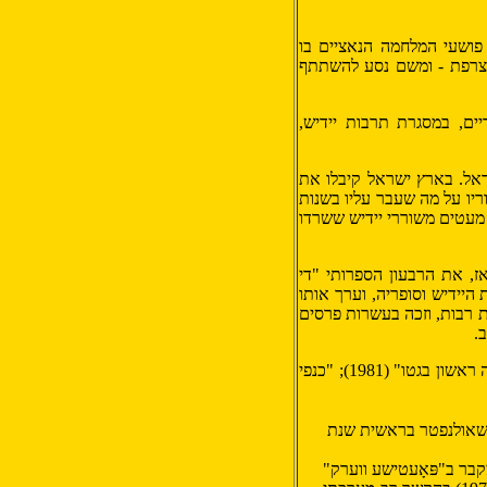
נגד פושעי המלחמה הנאציים בו
 לצרפת - ומשם נסע להשתתף
יים, במסגרת תרבות יידיש,
אל
. בארץ ישראל קיבלו את
יו על מה שעבר עליו בשנות
 מעטים משוררי יידיש ששרדו
, את הרבעון הספרותי "
די
 היידיש
וסופריה, ו
ערך
אותו
ת רבות, וזכה בעשרות פרסים
ב
.
 ראשון בגטו
" (1981); "
כנפי
נפטר בראשית שנת
קבר ב"פּאָעטישע ווערק"