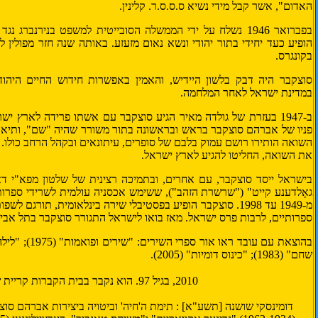
האדום", אשר קבל מידי נשיא ס.ס.ס.ר. קלינין.
בפברואר 1946 נשלח על ידי הממשלה הסובייטית למשפט בנירנברג 
הופיע כעד יחידי בתור יהודי ונשא נאום מזעזע. באותה שנה חזר מפולין
בקונגרס.
סוצקבר היה
דבק בלשון היידיש
, והאמין באפשרות חידוש החיים היהוד
במדינת ישראל לאחר המלחמה.
ב-
1947
בעזרת של
גולדה מאיר
הגיע סוצקבר עם אשתו פרידה ל
ארץ ישר
פניו של אברהם סוצקבר בראש ובראשונה בתור משורר שהיה "שם", ותיאור
השואה הותירו רושם עמוק בלבם של סופרים, עיתונאים ובקהל הרחב כולו.
את השואה, החליטו להגיע לארץ ישראל.
בישראל ייסד סוצקבר, עם אחרים, ובתמיכה רצינית של שלטון
מפא"י
דאז
גאָלדענע קייט
" ("שרשרת הזהב"), ששימש אכסניה עולמית לשרידי
ספרות
מ-
1949
עד
1998
. סוצקבר הופיע בפסטיבלי שירה בינלאומית, תורגם לשפו
ספרותיים, לרבות
פרס ישראל
. מאז בואו לישראל התגורר סוצקבר ב
תל אבי
בהוצאת עם עובד ראו אור ספרי השירים: "
שירים ופואמות
" (1975); "
לילה
שחם
" (1983); "
כינוס דומיות
" (2005).
2010
, בגיל 97. הוא נקבר בבית הקברות קריית שאול
דומינסקי שושנה [תשע"א] : תימת ה'חיה' וביטויה ביצירות אברהם סוצ