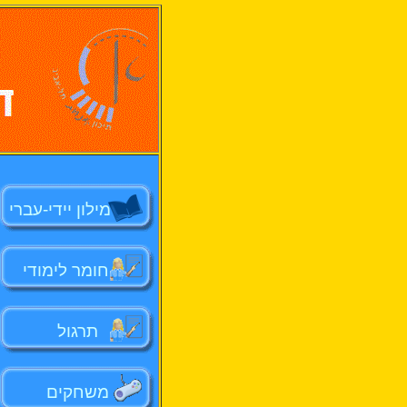
מילון יידי-עברי
חומר לימודי
תרגול
משחקים