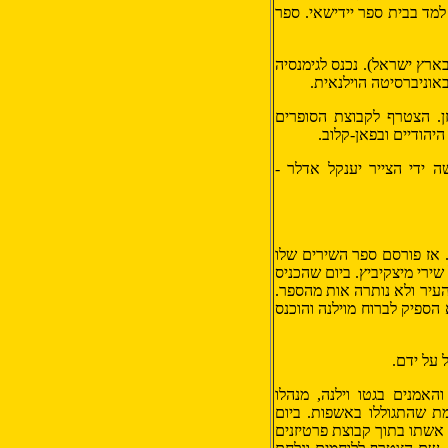
מד בבית ספר יידישאי. ספר
 בארץ ישראל). נכנס לגימנסיה
אוניברסיטה הוילנאית.
 של זלמן רייזן. הצטרף לקבוצת הסופרים
היהודיים ובפאן-קלוב.
שה ידי הצייר יענקל אדלר -
 אז פורסם ספר השירים שלו
שירי מיצקיביץ. ביום שהכניס
פצצות נפלו על העיר ולא נותרה אות מהספר.
ספיק לברוח מוילנה והוכנס
אמנים בגטו וילנה, מנהלו
ת שהתגוללו באשפות. ביום
ו וילנה ביום 12 בספטמבר 1943, הצליח עם אשתו בתוך קבוצת פרטיזנים