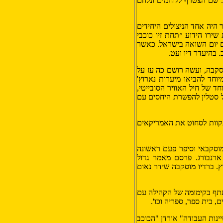
יערות "נארוץ", 100 קילומטר מוילנה. שם הצטרף ללוחמים ונלחם
 היה אחד הניצולים היחידים
שירו הידוע ״תחת זיו כוכבי
עם יום השואה בישראל. כאשר
 בהיעדר דיו ועט.
סקבה
, ועשה רושם כה עז על
וחד להביאו מיערות נארוץ'
וחד של
חיל האוויר הסובייטי
,
ל
סטלין
להפשרת היחסים עם
 תקוות לסחוט את
האמריקאים
ים המוסקבאי וסיפר פעם ראשונה
ארנבורג. פרסם מאמר גדול
. ברדיו מוסקבה שידר נאום
להשתתף בקימומה של הקהילה עם
 בית ספר, ספריה וכו'.
ינות העבודה" אורדן "הכוכב