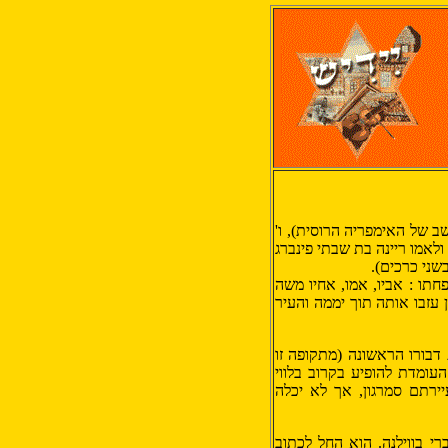
ב של האימפריה הרוסית), ו'
נות) ולאמו ריינה בת שבתי פינברג
שני כרכים).
תו : אביו, אמו, אחיו משה
 עזבו אותה תוך יממה והעיר
דבורו הראשונה (מתקופה זו
ומדת להופיע בקרוב בלווי
חה חזרה לעיירתם סמרגון, אך לא יכלה
רי בווילנה. הוא החל לכתוב