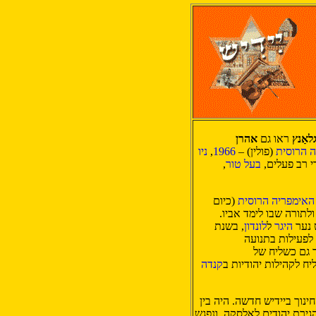
לאַנץ
ראו גם
אהרן
 הרוסית
(פולין) –
1966
,
ניו
די רב פעלים,
בעל טור
,
האימפריה הרוסית
(כיום
לתורה שבו לימד אביו.
 נער
היגר
ל
לונדון
, בשנת
לפעילות בתנועה
ר גם כשליח של
ח לקהילות יהודיות ב
קנדה
ינוך ביידיש חדשה. היה בין
גירת יהודים לאלסקה, ונפגש