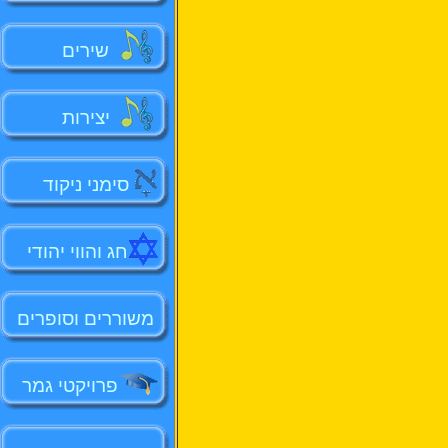
שירים
יצירות
סימני ניקוד
חג והווי יהודי
משוררים וסופרים
פרויקטי גמר