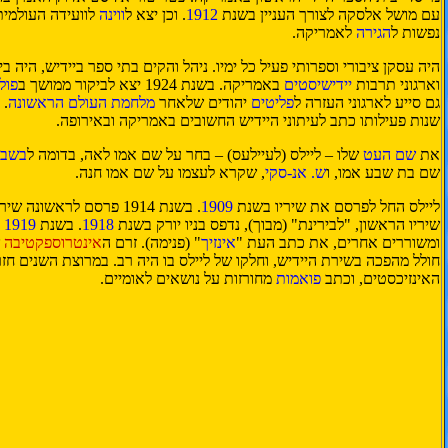
עם מושל אלסקה לצורך העניין בשנת
1912
. וכן יצא ל
ווינה
לוועידה העולמית
נפשות ל
הגירה
לאמריקה.
היה עסקן ציבורי וספרותי פעיל כל ימיו. ניהל והקים בתי ספר ביידיש, היה בין
וארגוני תרבות
יידישיסטים
באמריקה. בשנת 1924 יצא לביקור ממושך ב
פולי
גם סייע לארגוני העזרה ל
פליטים
יהודים שלאחר
מלחמת העולם הראשונה
. 
שנות פעילותו כתב לעיתוני היידיש החשובים באמריקה ובאירופה.
את
שם העט
שלו – ליילס (לעיילעס) – בחר על שם אמו לאה, בדומה ל
בשביס
שם בת שבע אמו, ו
ש. אנ-סקי
, שקרא לעצמו על שם אמו חנה.
ליילס החל לפרסם את שיריו בשנת
1909
. בשנת 1914 פרסם לראשו
שיריו הראשון, "לבירינת" (מבוך), נדפס בניו יורק בשנת
1918
. בשנת
1919
י
ומשוררים אחרים, את כתב העת "
אינזיך
" (פנימה). זרם ה
אינטרוספקטיבה
ש
חולל מהפכה בשירת היידיש, וחלקו של ליילס בו היה רב. במרוצת השנים חזר
האינזיכסטים, וכתב
פואמות
מחורזות על נושאים לאומיים.