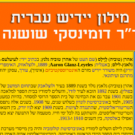
אהרן
(
טוביה
)
לֶיֶילֶס
(
שם העט
של
אהרן טוביה גלנץ
; ב
כתיב
יידי
:
לעיעלעס-ג
גלאנץ-לילס
; ב
אנגלית
:
Aaron Glanz-Leyeles
;‏
1889
,
ולוצלאווק
,
האימפריה
יורק
) היה
משורר
יידיש
מזרם ה
אינטרוספקטיביזם
(אינזיך),
עורך
, עסקן יהו
מתרגם
ו
עיתונאי
.
אהרן (טוביה) גלאנץ נולד בשנת 1889 בעיר
ולוצלאבק
שב
תחום המושב
של
ב
פולין
). בשנת
1892
הובא לעיר
לודז'
, והשלים לימודיו בבית הספר למלאכה ו
בשנת
1901
עבר גם את הבחינה של בית הספר הרוסי למסחר. בהיות כמעט
1905
, ולמד ב
אוניברסיטת לונדון
כשלוש שנים, עד
1908
. בשנים אלה נתפס 
ה
טריטוריאליסטית
, ש
התנגדה
ל
ציונות
. בשנת
1909
יצא ל
ניו יורק
, בין השא
הטריטוריאליסטים, והשתקע בה לכל ימי חייו. מטעמה של התנועה יצא כשלי
ואפילו ב
אלסקה
, בין השנים
1910
ו-
1913
.
אהרן ליילס השלים לימודיו ב
אוניברסיטת קולומביה
והיה בין מייסדי מערכת ח
מייסדי בית הספר היידי הראשון באמריקה. כטריטוריאליסט אדוק האמין בה