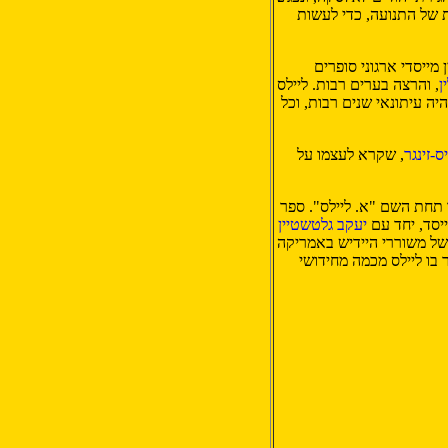
 של התנועה, כדי לעשות
 מייסדי ארגוני סופרים
ן
, והרצה בערים רבות. ליילס
היה עיתונאי שנים רבות, וכל
-זינגר
, שקרא לעצמו על
נה שיר תחת השם "א. ליילס". ספר
יסד, יחד עם
יעקב גלטשטיין
ל משוררי היידיש באמריקה
 בו ליילס מכמה מחידושי