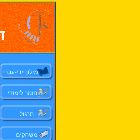
מילון יידי-עברי
חומר לימודי
תרגול
משחקים